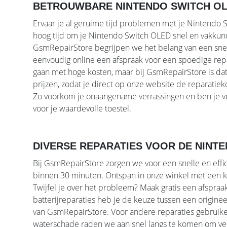
BETROUWBARE NINTENDO SWITCH OLE
Ervaar je al geruime tijd problemen met je Nintendo 
hoog tijd om je Nintendo Switch OLED snel en vakkund
GsmRepairStore begrijpen we het belang van een snelle
eenvoudig online een afspraak voor een spoedige repa
gaan met hoge kosten, maar bij GsmRepairStore is dat n
prijzen, zodat je direct op onze website de reparati
Zo voorkom je onaangename verrassingen en ben je v
voor je waardevolle toestel.
DIVERSE REPARATIES VOOR DE NINTE
Bij GsmRepairStore zorgen we voor een snelle en effi
binnen 30 minuten. Ontspan in onze winkel met een ko
Twijfel je over het probleem? Maak gratis een afspraa
batterijreparaties heb je de keuze tussen een origine
van GsmRepairStore. Voor andere reparaties gebruiken
waterschade raden we aan snel langs te komen om v