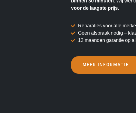
binnen 30 minuten
. Wij wer
voor de laagste prijs
.
Reparaties voor alle mer
Geen afspraak nodig – klaar
12 maanden garantie op all
MEER INFORMATIE