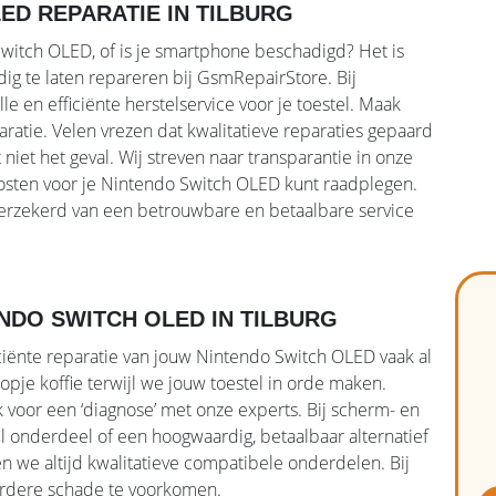
D REPARATIE IN TILBURG
Switch OLED, of is je smartphone beschadigd? Het is
ig te laten repareren bij GsmRepairStore. Bij
 en efficiënte herstelservice voor je toestel. Maak
ratie. Velen vrezen dat kwalitatieve reparaties gepaard
iet het geval. Wij streven naar transparantie in onze
ekosten voor je Nintendo Switch OLED kunt raadplegen.
erzekerd van een betrouwbare en betaalbare service
NDO SWITCH OLED IN TILBURG
ciënte reparatie van jouw Nintendo Switch OLED vaak al
pje koffie terwijl we jouw toestel in orde maken.
k voor een ‘diagnose’ met onze experts. Bij scherm- en
el onderdeel of een hoogwaardig, betaalbaar alternatief
 we altijd kwalitatieve compatibele onderdelen. Bij
erdere schade te voorkomen.