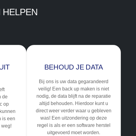
 HELPEN
UIT
BEHOUD JE DATA
Bij ons is uw data gegarandeerd
veilig! Een back up maken is niet
ft
nodig, de data blijft na de reparatie
n de
altijd behouden. Hierdoor kunt u
tc op
direct weer verder waar u gebleven
 kunnen
was! Een uitzondering op deze
 is een
regel is als er een software herstel
r weg!
uitgevoerd moet worden.