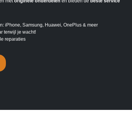
ken met
originele onderdelen
en bieden de
beste service
ken: iPhone, Samsung, Huawei, OnePlus & meer
 terwijl je wacht!
e reparaties