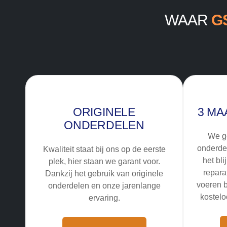
WAAR
G
ORIGINELE
3 MA
ONDERDELEN
We g
onderde
Kwaliteit staat bij ons op de eerste
het bli
plek, hier staan we garant voor.
repara
Dankzij het gebruik van originele
voeren b
onderdelen en onze jarenlange
kostelo
ervaring.