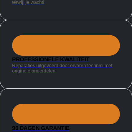
terwijl je wacht!
PROFESSIONELE KWALITEIT
Reparaties uitgevoerd door ervaren technici met
originele onderdelen.
90 DAGEN GARANTIE