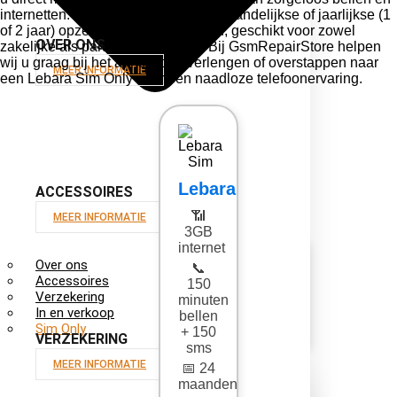
internetten. Kies uit onze flexibele maandelijkse of jaarlijkse (1
of 2 jaar) opzegbare abonnementen, geschikt voor zowel
OVER ONS
zakelijke als particuliere klanten. Bij GsmRepairStore helpen
wij u graag bij het aansluiten, verlengen of overstappen naar
MEER INFORMATIE
een Lebara Sim Only voor een naadloze telefoonervaring.
Lebara
ACCESSOIRES
📶
MEER INFORMATIE
3GB
internet
Over ons
📞
Accessoires
150
Verzekering
minuten
In en verkoop
bellen
Sim Only
+ 150
VERZEKERING
sms
MEER INFORMATIE
📅 24
maanden