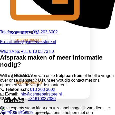
Telefoonnummer: 013 203 3002
SOLLICITEREN
MEER INFORMATIE
E-mail: info@gsmrepairstore.nl
WhatsApp: +31 6 10 03 73 80
Afspraak maken
of meer informatie
nodig?
STAGIARES
Wilt u gebruikmaken van onze
hulp aan huis
of heeft u vragen
over onze diensten? U kunt eenvoudig contact met ons
MEER INFORMATIE
opnemen via de volgende manieren:
📞
Telefonisch:
013 203 3002
📧
E-mail:
info@gsmrepairstore.nl
💬
WhatsApp:
+31610037380
CONTACT
Onze experts staan klaar om u zo snel mogelijk van dienst te
zijn. Neem contact op en laat ons u helpen met een