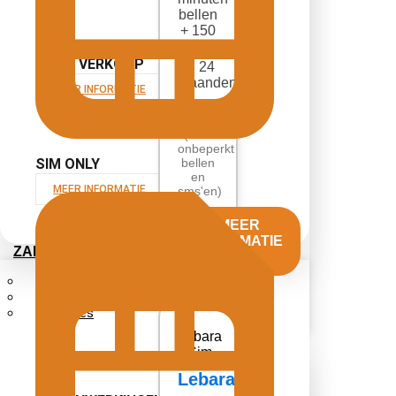
bellen
+ 150
sms
IN- EN VERKOOP
📅 24
maanden
MEER INFORMATIE
€7.50
(+ €1
onbeperkt
SIM ONLY
bellen
en
MEER INFORMATIE
sms'en)
MEER
INFORMATIE
ZAKELIJK
→
Samenwerkingen
Solliciteren
Stagiaires
Lebara