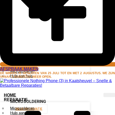
AFSPRAAK MAKEN
Microsolderen
DE WINKEL IS GESLOTEN VAN 25 JULI TOT EN MET 2 AUGUSTUS. WE ZIJN
Hulp aan huis
VANAF 3 AUGUSTUS WEER OPEN.
HOME
REPARATIE
MICROSOLDERING
Microsolderen
MEER INFORMATIE
Hulp aan huis