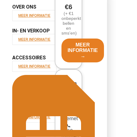
€6
OVER ONS
(+ €1
MEER INFORMATIE
onbeperkt
bellen
en
IN- EN VERKOOP
sms'en)
MEER INFORMATIE
MEER
INFORMATIE
→
ACCESSOIRES
MEER INFORMATIE
Lebara
📶
VERZEKERING
6GB
MEER INFORMATIE
internet
📞
150
minuten