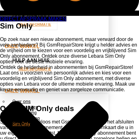
APPARAAT VERZENDEN VOOR REPARATIE
HULP AAN HUIS
MEER INFORMATIE
DIRECT AFSPRAAK MAKEN
Sim Only
MEER INFORMATIE
Op zoek naar een nieuw abonnement, maar verward door de
vele aanbieders? Bij GsmRepairStore krijgt u helder advies en
ONZE WINKEL
de vrijheid om te kiezen voor een voordelig en vrijblijvend Sim
Only abonnement. Ontdek onze diverse Lebara Sim Only
HULP AAN HUIS
opties voor de beste mobiele ervaring.
Ontdek de helderheid in abonnementen bij GsmRepairStore!
MEER INFORMATIE
Laat ons u voorzien van persoonlijk advies en kies voor een
voordelig en vrijblijvend Sim Only abonnement, met diverse
opties van Lebara voor de ultieme mobiele ervaring. Maak uw
keuze eenvoudig en geniet van zorgeloze communicatie.
ONZE WINKEL
Over ons
Onze
Accessoires
SIM Only
deals
Verzekering
In en verkoop
Sim Only is moeiteloos met GsmRepairStore: na het afsluiten
Sim Only
van uw telefoonabonnement ontvangt u een simkaart die u in
uw eigen telefoon plaatst. Met ons Sim Only abonnement bent
u direct mobiel bereikbaar en geniet u van zorgeloos bellen en