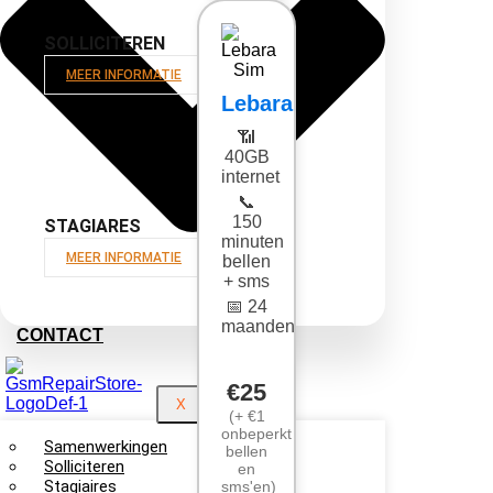
SOLLICITEREN
MEER INFORMATIE
Lebara
📶
40GB
internet
📞
150
STAGIARES
minuten
MEER INFORMATIE
bellen
+ sms
📅 24
maanden
CONTACT
€25
X
(+ €1
onbeperkt
Samenwerkingen
bellen
Solliciteren
en
Stagiaires
sms'en)