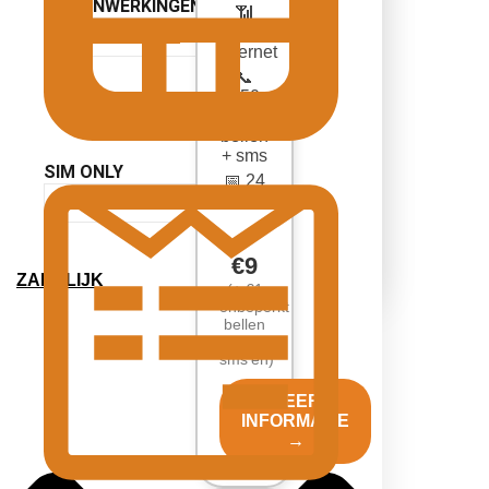
SAMENWERKINGEN
📶
10GB
MEER INFORMATIE
internet
📞
150
minuten
bellen
+ sms
SIM ONLY
📅 24
maanden
MEER INFORMATIE
€9
ZAKELIJK
(+ €1
onbeperkt
bellen
en
sms'en)
MEER
INFORMATIE
→