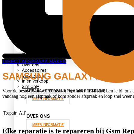
HULP AAN HUIS
MEER INFORMATIE
ONZE WINKEL
DIRECT AFSPRAAK MAKEN
Over ons
Accessoires
SAMSUNG GALAXY A21S R
Verzekering
In en verkoop
Sim Only
Voor de beste iPhone of Samsung reparaties in Tilburg ben je bij ons 
APPARAAT VERZENDEN VOOR REPARATIE
vandaag nog een afspraak of kom zonder afspraak en loop snel weer r
MEER INFORMATIE
[Repair_All]
OVER ONS
MEER INFORMATIE
Elke reparatie
is te repareren
bij Gsm Rep