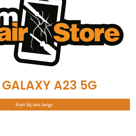
GALAXY A23 5G
Kom bij ons langs