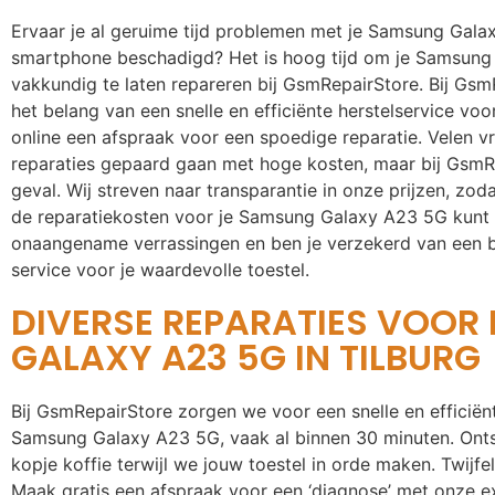
Ervaar je al geruime tijd problemen met je Samsung Galax
smartphone beschadigd? Het is hoog tijd om je Samsung
vakkundig te laten repareren bij GsmRepairStore. Bij Gs
het belang van een snelle en efficiënte herstelservice vo
online een afspraak voor een spoedige reparatie. Velen v
reparaties gepaard gaan met hoge kosten, maar bij GsmRe
geval. Wij streven naar transparantie in onze prijzen, zod
de reparatiekosten voor je Samsung Galaxy A23 5G kunt
onaangename verrassingen en ben je verzekerd van een 
service voor je waardevolle toestel.
DIVERSE REPARATIES VOOR
GALAXY A23 5G IN TILBURG
Bij GsmRepairStore zorgen we voor een snelle en efficiën
Samsung Galaxy A23 5G, vaak al binnen 30 minuten. Onts
kopje koffie terwijl we jouw toestel in orde maken. Twijfe
Maak gratis een afspraak voor een ‘diagnose’ met onze ex