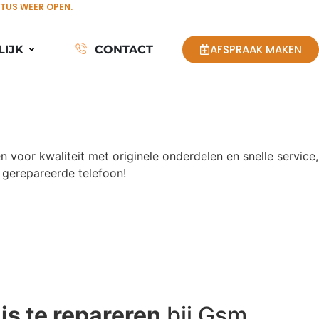
STUS WEER OPEN.
AFSPRAAK MAKEN
LIJK
CONTACT
n voor kwaliteit met originele onderdelen en snelle service,
gerepareerde telefoon!
e
is te repareren
bij Gsm