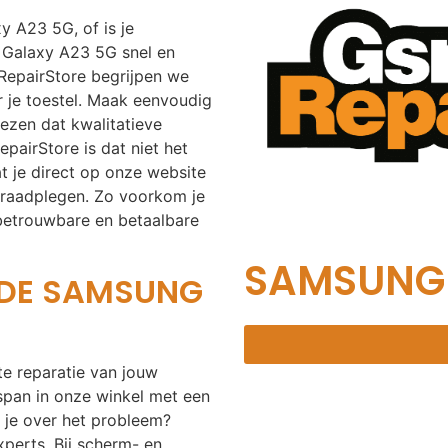
y A23 5G, of is je
 Galaxy A23 5G snel en
mRepairStore begrijpen we
or je toestel. Maak eenvoudig
rezen dat kwalitatieve
pairStore is dat niet het
at je direct op onze website
 raadplegen. Zo voorkom je
betrouwbare en betaalbare
SAMSUNG 
 DE SAMSUNG
te reparatie van jouw
pan in onze winkel met een
l je over het probleem?
perts. Bij scherm- en