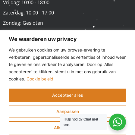
Vrijdag: 10:00 - 18:00
Zaterdag: 10:00 - 17:00
Zondag: Gesloten
We waarderen uw privacy
VOLG ONS
We gebruiken cookies om uw browse-ervaring te
verbeteren, gepersonaliseerde advertenties of inhoud weer
te geven en ons verkeer te analyseren. Door op ‘Alles
accepteren’ te klikken, stemt u in met ons gebruik van
cookies.
Cookie beleid
Accepteer alles
© 2025 - GSM Repair Store Tilburg - Alle rechten
voorbehouden | Laptop Repair Store is onderdeel van
Aanpassen
GSM Repair Store
Hulp nodig?
Chat met
ons
Alles afwijzen
Algemene voorwaarden
Privacy policy
Sitemap
DIRECT AFSPRAAK MAKEN