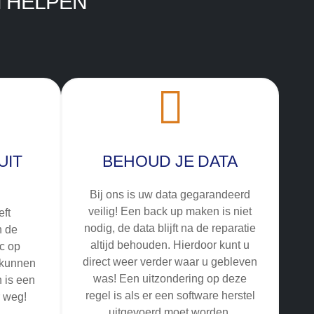
 HELPEN
UIT
BEHOUD JE DATA
Bij ons is uw data gegarandeerd
veilig! Een back up maken is niet
ft
nodig, de data blijft na de reparatie
n de
altijd behouden. Hierdoor kunt u
tc op
direct weer verder waar u gebleven
 kunnen
was! Een uitzondering op deze
 is een
regel is als er een software herstel
r weg!
uitgevoerd moet worden.