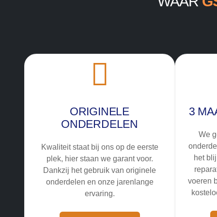
WAAR
G
ORIGINELE
3 MA
ONDERDELEN
We g
onderde
Kwaliteit staat bij ons op de eerste
het bli
plek, hier staan we garant voor.
repara
Dankzij het gebruik van originele
voeren b
onderdelen en onze jarenlange
kostelo
ervaring.