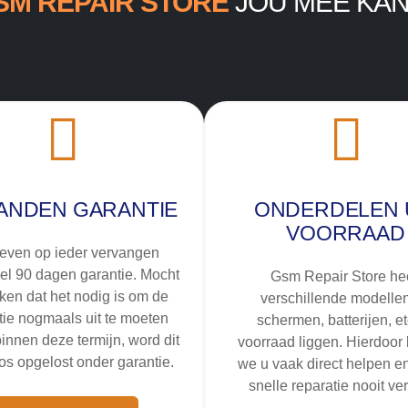
SM REPAIR STORE
JOU MEE KAN
ANDEN GARANTIE
ONDERDELEN 
VOORRAAD
even op ieder vervangen
el 90 dagen garantie. Mocht
Gsm Repair Store hee
jken dat het nodig is om de
verschillende modelle
tie nogmaals uit te moeten
schermen, batterijen, e
innen deze termijn, word dit
voorraad liggen. Hierdoor
os opgelost onder garantie.
we u vaak direct helpen en
snelle reparatie nooit ve