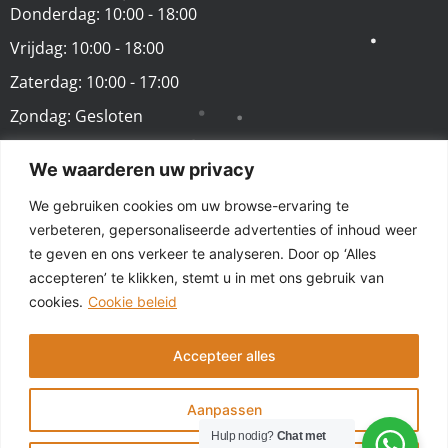
Donderdag: 10:00 - 18:00
Vrijdag: 10:00 - 18:00
Zaterdag: 10:00 - 17:00
Zondag: Gesloten
We waarderen uw privacy
VOLG ONS
We gebruiken cookies om uw browse-ervaring te
verbeteren, gepersonaliseerde advertenties of inhoud weer
te geven en ons verkeer te analyseren. Door op ‘Alles
accepteren’ te klikken, stemt u in met ons gebruik van
cookies.
Cookie beleid
Accepteer alles
© 2025 - GSM Repair Store Tilburg - Alle rechten
voorbehouden | Laptop Repair Store is onderdeel van
Aanpassen
GSM Repair Store
Hulp nodig?
Chat met