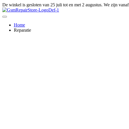
Ga
De winkel is gesloten van 25 juli tot en met 2 augustus. We zijn vana
naar
de
inhoud
Home
Reparatie