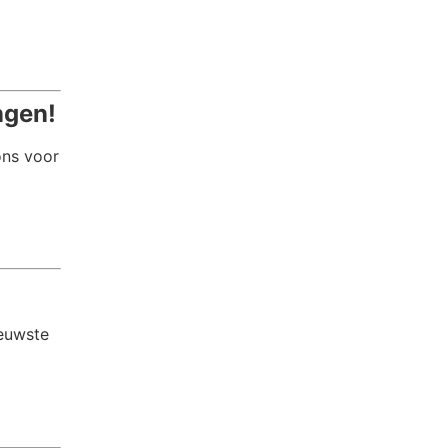
ngen!
ons voor
ieuwste