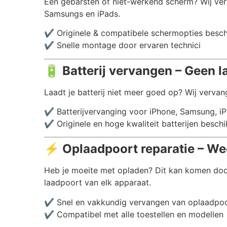
Een gebarsten of niet-werkend scherm? Wij ver
Samsungs en iPads.
✔️ Originele & compatibele schermopties besc
✔️ Snelle montage door ervaren technici
🔋
Batterij vervangen – Geen l
Laadt je batterij niet meer goed op? Wij vervang
✔️ Batterijvervanging voor iPhone, Samsung, i
✔️ Originele en hoge kwaliteit batterijen besch
⚡
Oplaadpoort reparatie – We
Heb je moeite met opladen? Dit kan komen doo
laadpoort van elk apparaat.
✔️ Snel en vakkundig vervangen van oplaadpo
✔️ Compatibel met alle toestellen en modellen