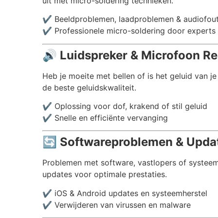
uit met micro-soldering technieken.
✔️ Beeldproblemen, laadproblemen & audiofou
✔️ Professionele micro-soldering door experts
🔊
Luidspreker & Microfoon Rep
Heb je moeite met bellen of is het geluid van j
de beste geluidskwaliteit.
✔️ Oplossing voor dof, krakend of stil geluid
✔️ Snelle en efficiënte vervanging
🔄
Softwareproblemen & Update
Problemen met software, vastlopers of systeemc
updates voor optimale prestaties.
✔️ iOS & Android updates en systeemherstel
✔️ Verwijderen van virussen en malware