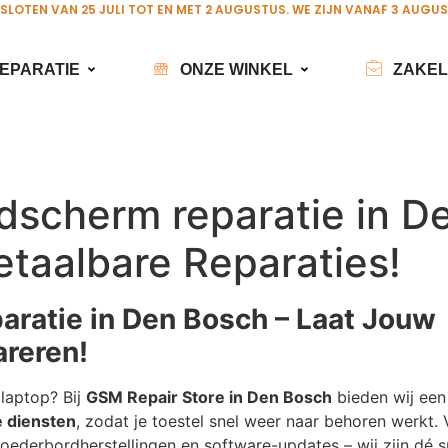
ESLOTEN VAN 25 JULI TOT EN MET 2 AUGUSTUS. WE ZIJN VANAF 3 AUGU
EPARATIE
ONZE WINKEL
ZAKEL
dscherm reparatie in D
etaalbare Reparaties!
aratie in Den Bosch – Laat Jouw
reren!
laptop? Bij
GSM Repair Store in Den Bosch
bieden wij een
 diensten
, zodat je toestel snel weer naar behoren werkt.
oederbordherstellingen en software-updates – wij zijn dé sp