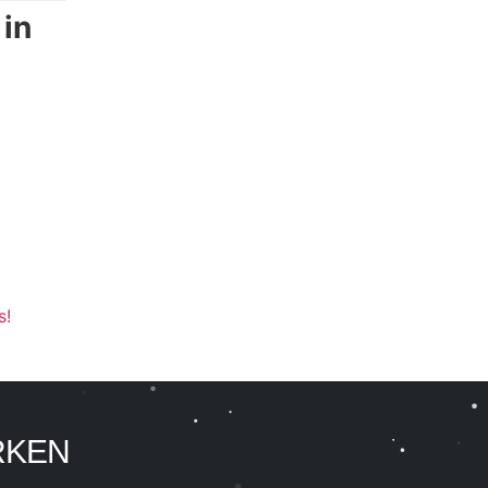
 in
s!
RKEN