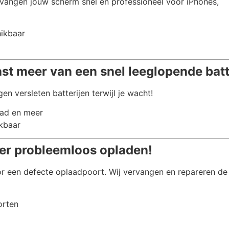
vangen jouw scherm snel en professioneel voor iPhones,
hikbaar
ast meer van een snel leeglopende batt
en versleten batterijen terwijl je wacht!
Pad en meer
ikbaar
er probleemloos opladen!
r een defecte oplaadpoort. Wij vervangen en repareren de
orten