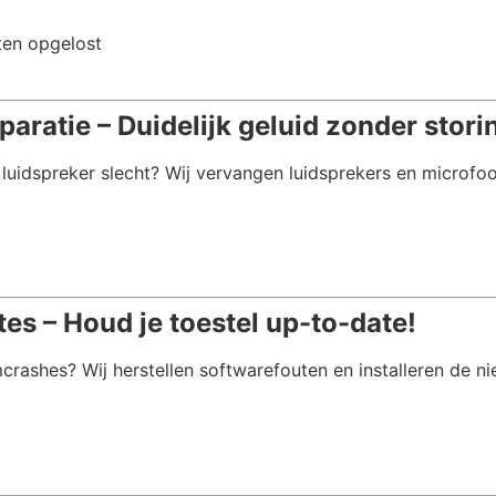
ten opgelost
aratie – Duidelijk geluid zonder stori
e luidspreker slecht? Wij vervangen luidsprekers en microfo
s – Houd je toestel up-to-date!
rashes? Wij herstellen softwarefouten en installeren de n