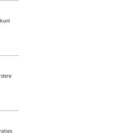
 kunt
rdere
raties