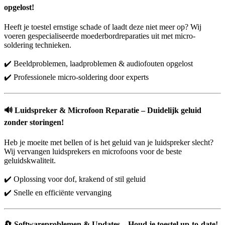
opgelost!
Heeft je toestel ernstige schade of laadt deze niet meer op? Wij
voeren gespecialiseerde moederbordreparaties uit met micro-
soldering technieken.
✔️ Beeldproblemen, laadproblemen & audiofouten opgelost
✔️ Professionele micro-soldering door experts
🔊
Luidspreker & Microfoon Reparatie – Duidelijk geluid
zonder storingen!
Heb je moeite met bellen of is het geluid van je luidspreker slecht?
Wij vervangen luidsprekers en microfoons voor de beste
geluidskwaliteit.
✔️ Oplossing voor dof, krakend of stil geluid
✔️ Snelle en efficiënte vervanging
🔄
Softwareproblemen & Updates – Houd je toestel up-to-date!