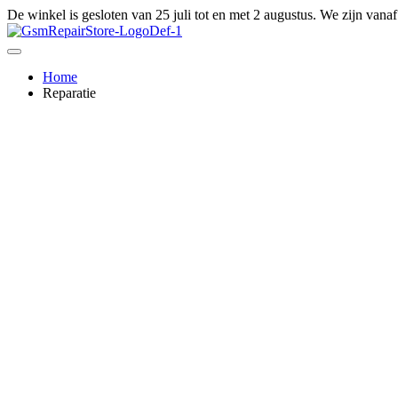
Ga
De winkel is gesloten van 25 juli tot en met 2 augustus. We zijn vana
naar
de
inhoud
Home
Reparatie