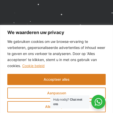
We waarderen uw privacy
We gebruiken cookies om uw browse-ervaring te
verbeteren, gepersonaliseerde advertenties of inhoud weer
te geven en ons verkeer te analyseren. Door op ‘Alles
accepteren’ te klikken, stemt u in met ons gebruik van
cookies.
Cookie beleid
Accepteer alles
© 2025 - GSM Repair Store Tilburg - Alle rechten
voorbehouden | Laptop Repair Store is onderdeel van
Aanpassen
GSM Repair Store
Hulp nodig?
Chat met
ons
Alles afwijzen
Algemene voorwaarden
Privacy policy
Sitemap
DIRECT AFSPRAAK MAKEN