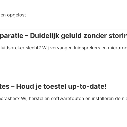
ten opgelost
aratie – Duidelijk geluid zonder stori
e luidspreker slecht? Wij vervangen luidsprekers en microfo
s – Houd je toestel up-to-date!
rashes? Wij herstellen softwarefouten en installeren de n