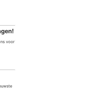
ngen!
ons voor
ieuwste