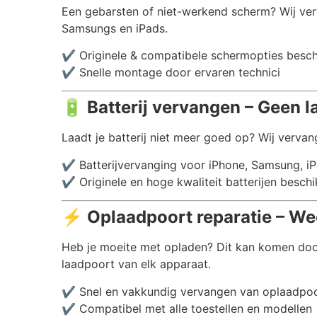
Een gebarsten of niet-werkend scherm? Wij ver
Samsungs en iPads.
✔️ Originele & compatibele schermopties besc
✔️ Snelle montage door ervaren technici
🔋
Batterij vervangen – Geen l
Laadt je batterij niet meer goed op? Wij vervang
✔️ Batterijvervanging voor iPhone, Samsung, i
✔️ Originele en hoge kwaliteit batterijen besch
⚡
Oplaadpoort reparatie – We
Heb je moeite met opladen? Dit kan komen doo
laadpoort van elk apparaat.
✔️ Snel en vakkundig vervangen van oplaadpo
✔️ Compatibel met alle toestellen en modellen