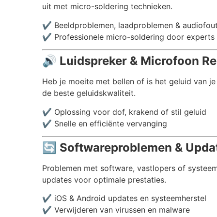
uit met micro-soldering technieken.
✔️ Beeldproblemen, laadproblemen & audiofou
✔️ Professionele micro-soldering door experts
🔊
Luidspreker & Microfoon Rep
Heb je moeite met bellen of is het geluid van j
de beste geluidskwaliteit.
✔️ Oplossing voor dof, krakend of stil geluid
✔️ Snelle en efficiënte vervanging
🔄
Softwareproblemen & Update
Problemen met software, vastlopers of systeemc
updates voor optimale prestaties.
✔️ iOS & Android updates en systeemherstel
✔️ Verwijderen van virussen en malware