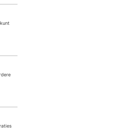
 kunt
rdere
raties