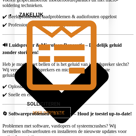
soldering technieken.
ZAKELIJK
✔️ Beeldproblemen, laadproblemen & audiofouten opgelost
✔️ Professionele micro-soldering door experts
🔊
Luidspreker & Microfoon Reparatie – Duidelijk geluid
zonder storingen!
Heb je moeite met bellen of is het geluid van je luidspreker slecht?
Wij vervangen luidsprekers en microfoons voor de beste
geluidskwaliteit.
✔️ Oplossing voor dof, krakend of stil geluid
✔️ Snelle en efficiënte vervanging
SOLLICITEREN
MEER INFORMATIE
🔄
Softwareproblemen & Updates – Houd je toestel up-to-date!
Problemen met software, vastlopers of systeemcrashes? Wij
herstellen softwarefouten en installeren de nieuwste updates voor