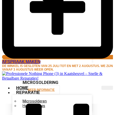
Microsolderen
Hulp aan huis
AFSPRAAK MAKEN
DE WINKEL IS GESLOTEN VAN 25 JULI TOT EN MET 2 AUGUSTUS. WE ZIJN
VANAF 3 AUGUSTUS WEER OPEN.
MICROSOLDERING
HOME
MEER INFORMATIE
REPARATIE
Microsolderen
Hulp aan huis