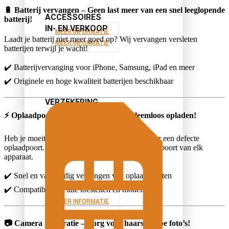
🔋
Batterij vervangen – Geen last meer van een snel leeglopende
ACCESSOIRES
batterij!
IN- EN VERKOOP
MEER INFORMATIE
Laadt je batterij niet meer goed op? Wij vervangen versleten
MEER INFORMATIE
batterijen terwijl je wacht!
✔️ Batterijvervanging voor iPhone, Samsung, iPad en meer
✔️ Originele en hoge kwaliteit batterijen beschikbaar
VERZEKERING
⚡
Oplaadpoort reparatie – Weer probleemloos opladen!
MEER INFORMATIE
Heb je moeite met opladen? Dit kan komen door een defecte
oplaadpoort. Wij vervangen en repareren de laadpoort van elk
apparaat.
✔️ Snel en vakkundig vervangen van oplaadpoorten
IN- EN VERKOOP
✔️ Compatibel met alle toestellen en modellen
MEER INFORMATIE
📷
Camera Reparatie – Zorg voor haarscherpe foto’s!