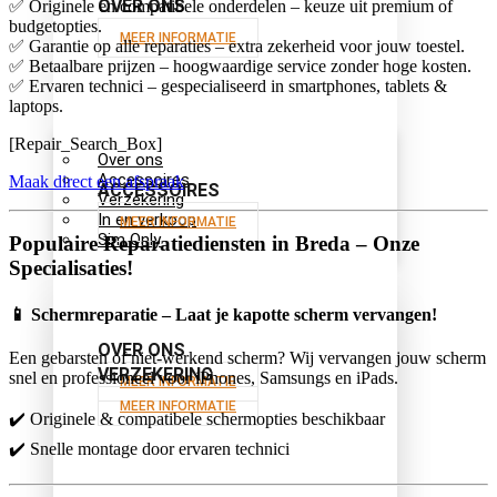
OVER ONS
✅ Originele en compatibele onderdelen – keuze uit premium of
budgetopties.
MEER INFORMATIE
✅ Garantie op alle reparaties – extra zekerheid voor jouw toestel.
✅ Betaalbare prijzen – hoogwaardige service zonder hoge kosten.
✅ Ervaren technici – gespecialiseerd in smartphones, tablets &
laptops.
[Repair_Search_Box]
Over ons
Accessoires
Maak direct een afspraak
ACCESSOIRES
Verzekering
In en verkoop
MEER INFORMATIE
Sim Only
Populaire Reparatiediensten in Breda – Onze
Specialisaties!
📱
Schermreparatie – Laat je kapotte scherm vervangen!
OVER ONS
Een gebarsten of niet-werkend scherm? Wij vervangen jouw scherm
VERZEKERING
snel en professioneel voor iPhones, Samsungs en iPads.
MEER INFORMATIE
MEER INFORMATIE
✔️ Originele & compatibele schermopties beschikbaar
✔️ Snelle montage door ervaren technici