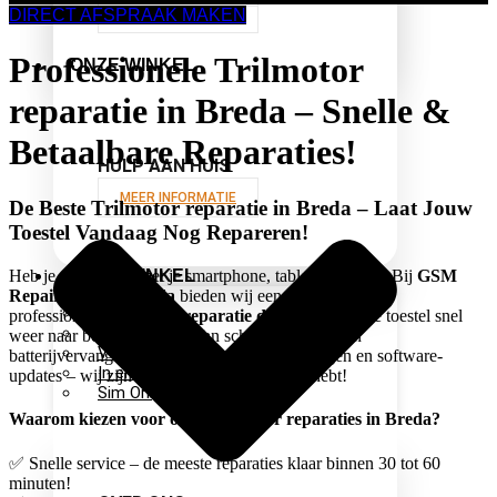
MEER INFORMATIE
DIRECT AFSPRAAK MAKEN
Professionele Trilmotor
ONZE WINKEL
reparatie in Breda – Snelle &
Betaalbare Reparaties!
HULP AAN HUIS
MEER INFORMATIE
De Beste Trilmotor reparatie in Breda – Laat Jouw
Toestel Vandaag Nog Repareren!
ONZE WINKEL
Heb je problemen met je smartphone, tablet of laptop? Bij
GSM
Repair Store in Breda
bieden wij een breed scala aan
Over ons
professionele
Trilmotor reparatie diensten
, zodat je toestel snel
Accessoires
weer naar behoren werkt. Van schermreparaties en
Verzekering
batterijvervangingen tot moederbordherstellingen en software-
In en verkoop
updates – wij zijn dé specialist die je nodig hebt!
Sim Only
Waarom kiezen voor onze Trilmotor reparaties in Breda?
✅ Snelle service – de meeste reparaties klaar binnen 30 tot 60
minuten!