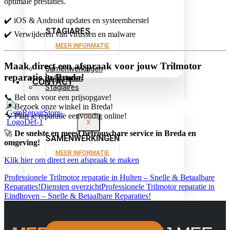
optimale prestaties.
✔️ iOS & Android updates en systeemherstel
STAGIARES
✔️ Verwijderen van virussen en malware
MEER INFORMATIE
Maak direct een afspraak voor jouw Trilmotor
Samenwerkingen
reparatie in Breda!
Solliciteren
CONTACT
Stagiaires
📞 Bel ons voor een prijsopgave!
📍 Bezoek onze winkel in Breda!
🔧 Plan je reparatie eenvoudig online!
X
🚀
De snelste en meest betrouwbare service in Breda en
SAMENWERKINGEN
omgeving!
MEER INFORMATIE
Klik hier om direct een afspraak te maken
Professionele Trilmotor reparatie in Hulten – Snelle & Betaalbare
Reparaties!
Diensten overzicht
Professionele Trilmotor reparatie in
Eindhoven – Snelle & Betaalbare Reparaties!