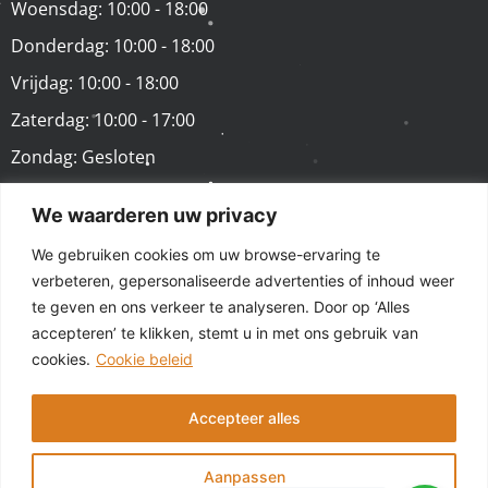
Woensdag: 10:00 - 18:00
Donderdag: 10:00 - 18:00
Vrijdag: 10:00 - 18:00
Zaterdag: 10:00 - 17:00
Zondag: Gesloten
We waarderen uw privacy
VOLG ONS
We gebruiken cookies om uw browse-ervaring te
verbeteren, gepersonaliseerde advertenties of inhoud weer
te geven en ons verkeer te analyseren. Door op ‘Alles
accepteren’ te klikken, stemt u in met ons gebruik van
cookies.
Cookie beleid
Accepteer alles
© 2025 - GSM Repair Store Tilburg - Alle rechten
voorbehouden | Laptop Repair Store is onderdeel van
Aanpassen