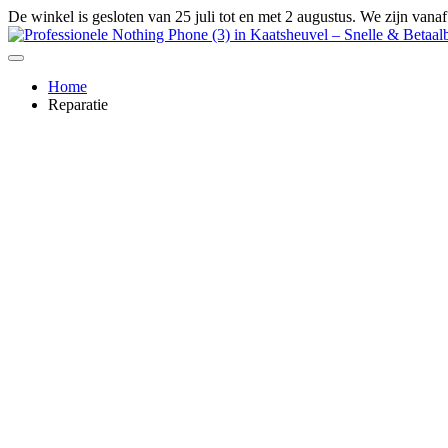
Ga
De winkel is gesloten van 25 juli tot en met 2 augustus. We zijn vana
naar
de
inhoud
Home
Reparatie