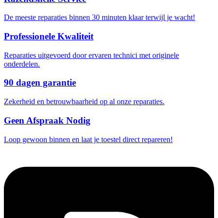
De meeste reparaties binnen 30 minuten klaar terwijl je wacht!
Professionele Kwaliteit
Reparaties uitgevoerd door ervaren technici met originele
onderdelen.
90 dagen garantie
Zekerheid en betrouwbaarheid op al onze reparaties.
Geen Afspraak Nodig
Loop gewoon binnen en laat je toestel direct repareren!