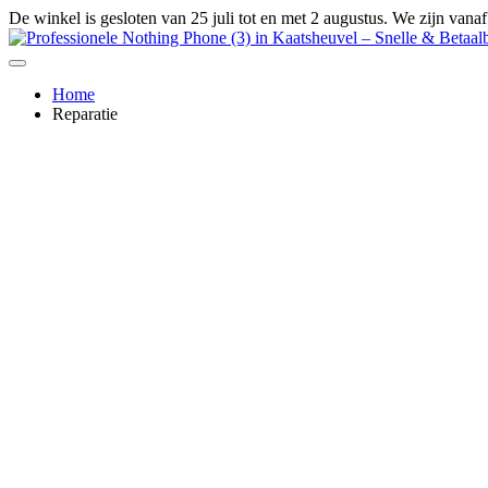
Ga
De winkel is gesloten van 25 juli tot en met 2 augustus. We zijn vana
naar
de
inhoud
Home
Reparatie