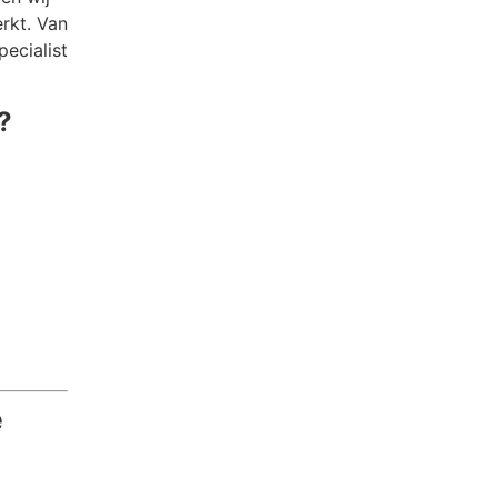
erkt. Van
ecialist
?
e