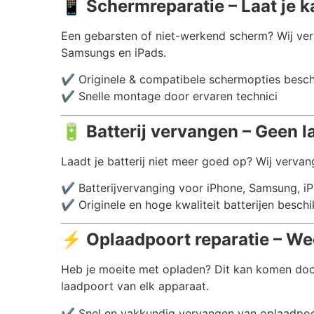
📱
Schermreparatie – Laat je 
Een gebarsten of niet-werkend scherm? Wij ver
Samsungs en iPads.
✔️ Originele & compatibele schermopties besc
✔️ Snelle montage door ervaren technici
🔋
Batterij vervangen – Geen l
Laadt je batterij niet meer goed op? Wij vervang
✔️ Batterijvervanging voor iPhone, Samsung, i
✔️ Originele en hoge kwaliteit batterijen besch
⚡
Oplaadpoort reparatie – We
Heb je moeite met opladen? Dit kan komen doo
laadpoort van elk apparaat.
✔️ Snel en vakkundig vervangen van oplaadpo