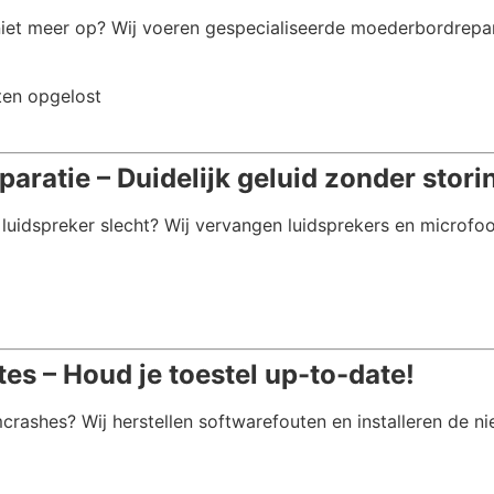
 niet meer op? Wij voeren gespecialiseerde moederbordrepa
ten opgelost
aratie – Duidelijk geluid zonder stori
e luidspreker slecht? Wij vervangen luidsprekers en microfo
s – Houd je toestel up-to-date!
rashes? Wij herstellen softwarefouten en installeren de n