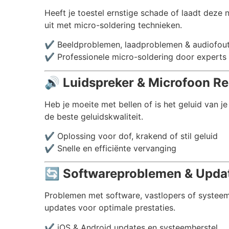
Heeft je toestel ernstige schade of laadt deze
uit met micro-soldering technieken.
✔️ Beeldproblemen, laadproblemen & audiofou
✔️ Professionele micro-soldering door experts
🔊
Luidspreker & Microfoon Rep
Heb je moeite met bellen of is het geluid van j
de beste geluidskwaliteit.
✔️ Oplossing voor dof, krakend of stil geluid
✔️ Snelle en efficiënte vervanging
🔄
Softwareproblemen & Update
Problemen met software, vastlopers of systeemc
updates voor optimale prestaties.
✔️ iOS & Android updates en systeemherstel