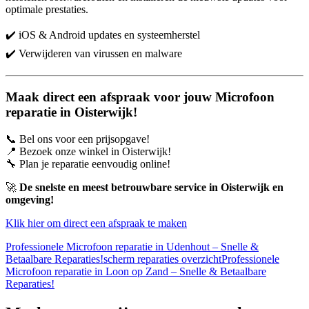
optimale prestaties.
✔️ iOS & Android updates en systeemherstel
✔️ Verwijderen van virussen en malware
Maak direct een afspraak voor jouw Microfoon
reparatie in Oisterwijk!
📞 Bel ons voor een prijsopgave!
📍 Bezoek onze winkel in Oisterwijk!
🔧 Plan je reparatie eenvoudig online!
🚀
De snelste en meest betrouwbare service in Oisterwijk en
omgeving!
Klik hier om direct een afspraak te maken
Professionele Microfoon reparatie in Udenhout – Snelle &
Betaalbare Reparaties!
scherm reparaties overzicht
Professionele
Microfoon reparatie in Loon op Zand – Snelle & Betaalbare
Reparaties!