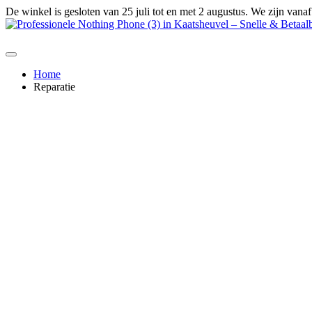
Ga
De winkel is gesloten van 25 juli tot en met 2 augustus. We zijn vana
naar
de
inhoud
Home
Reparatie