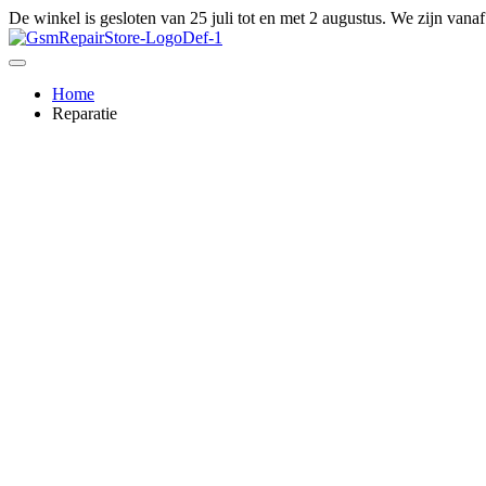
Ga
De winkel is gesloten van 25 juli tot en met 2 augustus. We zijn vana
naar
de
inhoud
Home
Reparatie