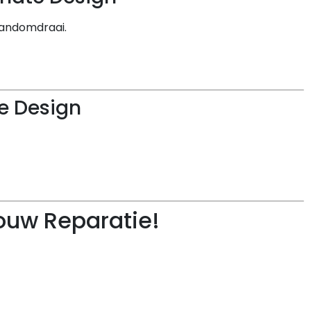
 handomdraai.
e Design
Jouw Reparatie!