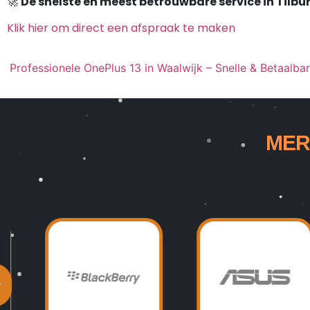
🚀
De snelste en meest betrouwbare service in Tilb
Klik hier om direct een afspraak te maken
Professionele OnePlus 13 in Waalwijk – Snelle & Betaalbar
MER