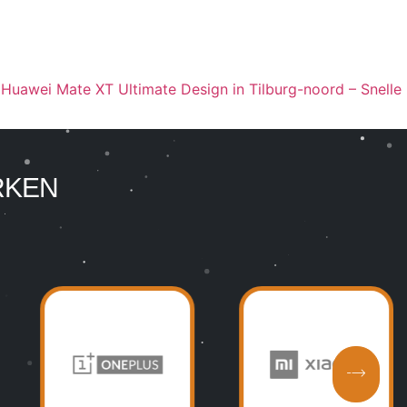
 Huawei Mate XT Ultimate Design in Tilburg-noord – Snelle
RKEN