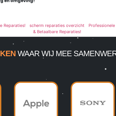
urg en omgeving!
e Reparaties!
scherm reparaties overzicht
Professionele
& Betaalbare Reparaties!
KEN
WAAR WIJ MEE SAMENWE