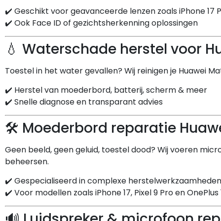
✔️ Geschikt voor geavanceerde lenzen zoals iPhone 17 
✔️ Ook Face ID of gezichtsherkenning oplossingen
💧 Waterschade herstel voor H
Toestel in het water gevallen? Wij reinigen je Huawei M
✔️ Herstel van moederbord, batterij, scherm & meer
✔️ Snelle diagnose en transparant advies
🛠️ Moederbord reparatie Huaw
Geen beeld, geen geluid, toestel dood? Wij voeren micr
beheersen.
✔️ Gespecialiseerd in complexe herstelwerkzaamhede
✔️ Voor modellen zoals iPhone 17, Pixel 9 Pro en OnePlus 
🔊 Luidspreker & microfoon re