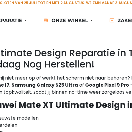
ESLOTEN VAN 25 JULI TOT EN MET 2 AUGUSTUS. WE ZIJN VANAF 3 AUGU
EPARATIE
ONZE WINKEL
ZAKE
timate Design Reparatie in 
aag Nog Herstellen!
 hij niet meer op of werkt het scherm niet naar behoren? 
e 17
,
Samsung Galaxy S25 Ultra
of
Google Pixel 9 Pro
–
opkwaliteit, zodat jij binnen no-time weer zorgeloos ve
ei Mate XT Ultimate Design in
ieuwste modellen
derdelen