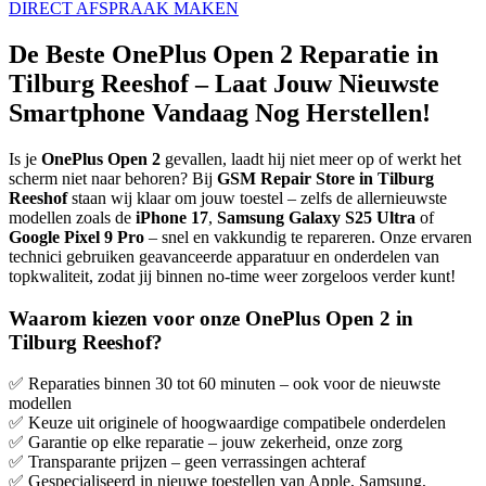
DIRECT AFSPRAAK MAKEN
De Beste OnePlus Open 2 Reparatie in
Tilburg Reeshof – Laat Jouw Nieuwste
Smartphone Vandaag Nog Herstellen!
Is je
OnePlus Open 2
gevallen, laadt hij niet meer op of werkt het
scherm niet naar behoren? Bij
GSM Repair Store in Tilburg
Reeshof
staan wij klaar om jouw toestel – zelfs de allernieuwste
modellen zoals de
iPhone 17
,
Samsung Galaxy S25 Ultra
of
Google Pixel 9 Pro
– snel en vakkundig te repareren. Onze ervaren
technici gebruiken geavanceerde apparatuur en onderdelen van
topkwaliteit, zodat jij binnen no-time weer zorgeloos verder kunt!
Waarom kiezen voor onze OnePlus Open 2 in
Tilburg Reeshof?
✅ Reparaties binnen 30 tot 60 minuten – ook voor de nieuwste
modellen
✅ Keuze uit originele of hoogwaardige compatibele onderdelen
✅ Garantie op elke reparatie – jouw zekerheid, onze zorg
✅ Transparante prijzen – geen verrassingen achteraf
✅ Gespecialiseerd in nieuwe toestellen van Apple, Samsung,