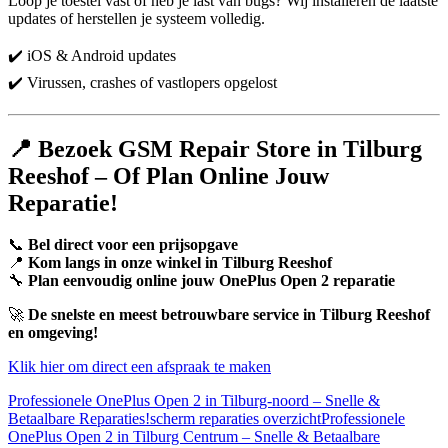
Loop je toestel vast of heb je last van bugs? Wij installeren de laatste
updates of herstellen je systeem volledig.
✔️ iOS & Android updates
✔️ Virussen, crashes of vastlopers opgelost
📍 Bezoek GSM Repair Store in Tilburg
Reeshof – Of Plan Online Jouw
Reparatie!
📞
Bel direct voor een prijsopgave
📍
Kom langs in onze winkel in Tilburg Reeshof
🔧
Plan eenvoudig online jouw OnePlus Open 2 reparatie
🚀
De snelste en meest betrouwbare service in Tilburg Reeshof
en omgeving!
Klik hier om direct een afspraak te maken
Professionele OnePlus Open 2 in Tilburg-noord – Snelle &
Betaalbare Reparaties!
scherm reparaties overzicht
Professionele
OnePlus Open 2 in Tilburg Centrum – Snelle & Betaalbare