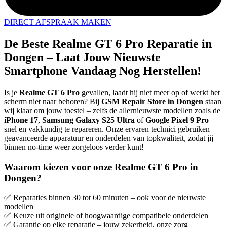
DIRECT AFSPRAAK MAKEN
De Beste Realme GT 6 Pro Reparatie in
Dongen – Laat Jouw Nieuwste
Smartphone Vandaag Nog Herstellen!
Is je
Realme GT 6 Pro
gevallen, laadt hij niet meer op of werkt het
scherm niet naar behoren? Bij
GSM Repair Store in Dongen
staan
wij klaar om jouw toestel – zelfs de allernieuwste modellen zoals de
iPhone 17
,
Samsung Galaxy S25 Ultra
of
Google Pixel 9 Pro
–
snel en vakkundig te repareren. Onze ervaren technici gebruiken
geavanceerde apparatuur en onderdelen van topkwaliteit, zodat jij
binnen no-time weer zorgeloos verder kunt!
Waarom kiezen voor onze Realme GT 6 Pro in
Dongen?
✅ Reparaties binnen 30 tot 60 minuten – ook voor de nieuwste
modellen
✅ Keuze uit originele of hoogwaardige compatibele onderdelen
✅ Garantie op elke reparatie – jouw zekerheid, onze zorg