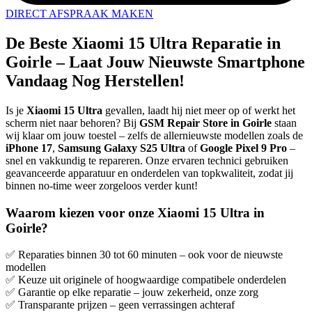
DIRECT AFSPRAAK MAKEN
De Beste Xiaomi 15 Ultra Reparatie in
Goirle – Laat Jouw Nieuwste Smartphone
Vandaag Nog Herstellen!
Is je
Xiaomi 15 Ultra
gevallen, laadt hij niet meer op of werkt het
scherm niet naar behoren? Bij
GSM Repair Store in Goirle
staan
wij klaar om jouw toestel – zelfs de allernieuwste modellen zoals de
iPhone 17
,
Samsung Galaxy S25 Ultra
of
Google Pixel 9 Pro
–
snel en vakkundig te repareren. Onze ervaren technici gebruiken
geavanceerde apparatuur en onderdelen van topkwaliteit, zodat jij
binnen no-time weer zorgeloos verder kunt!
Waarom kiezen voor onze Xiaomi 15 Ultra in
Goirle?
✅ Reparaties binnen 30 tot 60 minuten – ook voor de nieuwste
modellen
✅ Keuze uit originele of hoogwaardige compatibele onderdelen
✅ Garantie op elke reparatie – jouw zekerheid, onze zorg
✅ Transparante prijzen – geen verrassingen achteraf