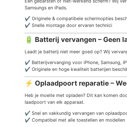
Een gebarsten of niet-werkend scherm? Wij ver
Samsungs en iPads.
✔️ Originele & compatibele schermopties besc
✔️ Snelle montage door ervaren technici
🔋
Batterij vervangen – Geen l
Laadt je batterij niet meer goed op? Wij vervang
✔️ Batterijvervanging voor iPhone, Samsung, i
✔️ Originele en hoge kwaliteit batterijen besch
⚡
Oplaadpoort reparatie – We
Heb je moeite met opladen? Dit kan komen doo
laadpoort van elk apparaat.
✔️ Snel en vakkundig vervangen van oplaadpo
✔️ Compatibel met alle toestellen en modellen