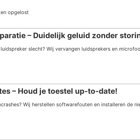
ten opgelost
aratie – Duidelijk geluid zonder stori
e luidspreker slecht? Wij vervangen luidsprekers en microfo
s – Houd je toestel up-to-date!
rashes? Wij herstellen softwarefouten en installeren de n