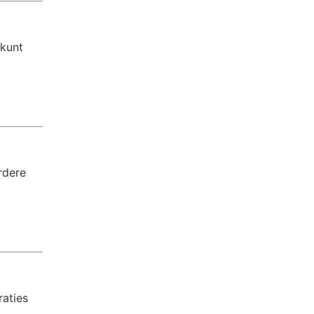
 kunt
rdere
raties