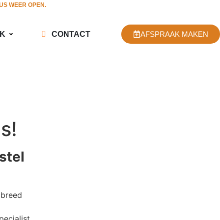
TUS WEER OPEN.
JK
CONTACT
AFSPRAAK MAKEN
s!
stel
 breed
ecialist