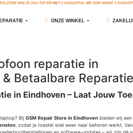
GESLOTEN VAN 25 JULI TOT EN MET 2 AUGUSTUS. WE ZIJN VANAF 3 AUGUS
EPARATIE
ONZE WINKEL
ZAKELI
ofoon reparatie in
 & Betaalbare Reparatie
tie in Eindhoven – Laat Jouw Toe
laptop? Bij
GSM Repair Store in Eindhoven
bieden wij een
iensten
, zodat je toestel snel weer naar behoren werkt. Van
oederbordherstellingen en software-updates – wij zijn dé sp