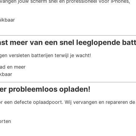
vangen jouw scherm snel en professioneel voor iPhones,
hikbaar
ast meer van een snel leeglopende batt
en versleten batterijen terwijl je wacht!
Pad en meer
ikbaar
er probleemloos opladen!
r een defecte oplaadpoort. Wij vervangen en repareren de
orten