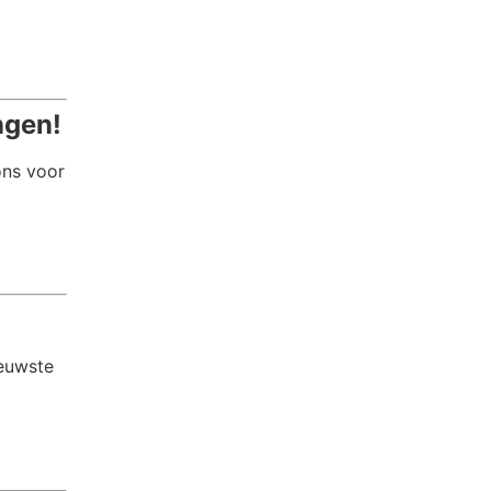
ngen!
ons voor
ieuwste